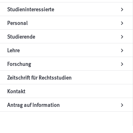
Studieninteressierte
chevron_right
Personal
chevron_right
Studierende
chevron_right
Lehre
chevron_right
Forschung
chevron_right
Zeitschrift für Rechtsstudien
Kontakt
Antrag auf Information
chevron_right