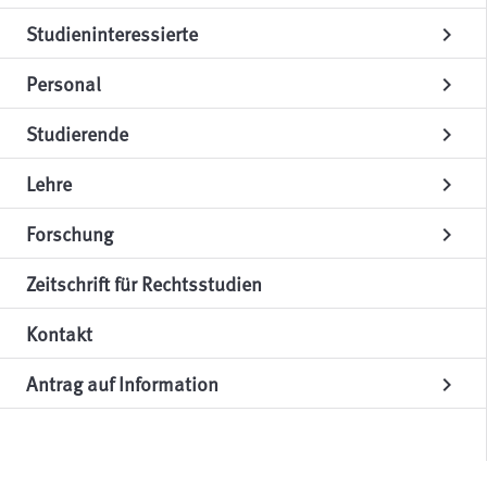
Studieninteressierte
chevron_right
Personal
chevron_right
Studierende
chevron_right
Lehre
chevron_right
Forschung
chevron_right
Zeitschrift für Rechtsstudien
Kontakt
Antrag auf Information
chevron_right