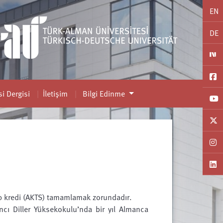
EN
DE
i Dergisi
İletişim
Bilgi Edinme
0 kredi (AKTS) tamamlamak zorundadır.
ncı Diller Yüksekokulu’nda bir yıl Almanca