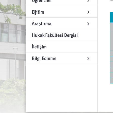
Öğrenciler
chevron_right
Eğitim
chevron_right
Araştırma
chevron_right
Hukuk Fakültesi Dergisi
İletişim
Bilgi Edinme
chevron_right