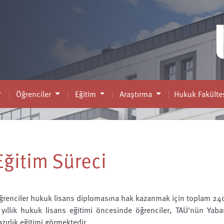
Öğrenciler
Eğitim
Araştırma
Hukuk Fakültes
Eğitim Süreci
ğrenciler hukuk lisans diplomasına hak kazanmak için toplam 24
 yıllık hukuk lisans eğitimi öncesinde öğrenciler, TAÜ'nün Yaba
azırlık eğitimi görmektedir.