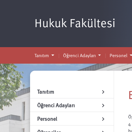
Hukuk Fakültesi
Tanıtım
Öğrenci Adayları
Personel
Tanıtım
chevron_right
Öğrenci Adayları
chevron_right
Ö
Personel
chevron_right
4
h