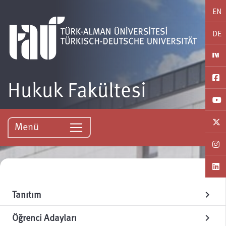
EN
DE
Hukuk Fakültesi
Menü
Tanıtım
chevron_right
Öğrenci Adayları
chevron_right