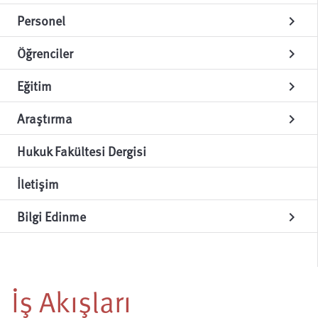
Personel
chevron_right
Öğrenciler
chevron_right
Eğitim
chevron_right
Araştırma
chevron_right
Hukuk Fakültesi Dergisi
İletişim
Bilgi Edinme
chevron_right
İş Akışları