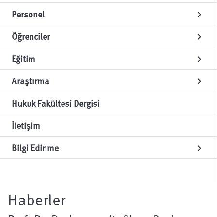
Personel
chevron_right
Öğrenciler
chevron_right
Eğitim
chevron_right
Araştırma
chevron_right
Hukuk Fakültesi Dergisi
İletişim
Bilgi Edinme
chevron_right
Haberler