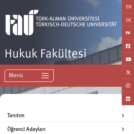
EN
DE
Hukuk Fakültesi
Menü
Tanıtım
chevron_right
Öğrenci Adayları
chevron_right