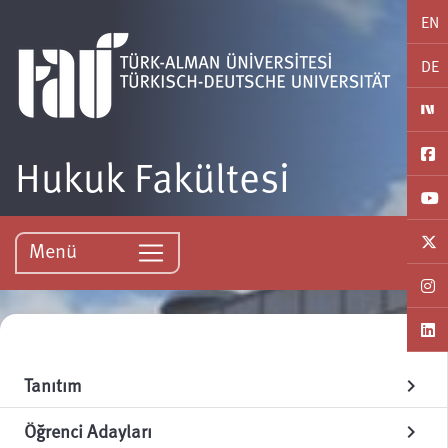
EN
DE
Hukuk Fakültesi
Menü
Tanıtım
chevron_right
Öğrenci Adayları
chevron_right