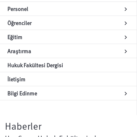
Personel
chevron_right
Öğrenciler
chevron_right
Eğitim
chevron_right
Araştırma
chevron_right
Hukuk Fakültesi Dergisi
İletişim
Bilgi Edinme
chevron_right
Haberler